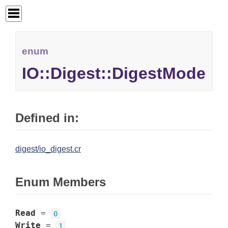
enum
IO::Digest::DigestMode
Defined in:
digest/io_digest.cr
Enum Members
Read
=
0
Write
=
1