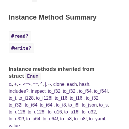
Instance Method Summary
#read?
#write?
Instance methods inherited from
struct
Enum
&
,
+
,
-
,
<=>
,
==
,
^
,
|
,
~
,
clone
,
each
,
hash
,
includes?
,
inspect
,
to_f32
,
to_f32!
,
to_f64
,
to_f64!
,
to_i
,
to_i128
,
to_i128!
,
to_i16
,
to_i16!
,
to_i32
,
to_i32!
,
to_i64
,
to_i64!
,
to_i8
,
to_i8!
,
to_json
,
to_s
,
to_u128
,
to_u128!
,
to_u16
,
to_u16!
,
to_u32
,
to_u32!
,
to_u64
,
to_u64!
,
to_u8
,
to_u8!
,
to_yaml
,
value