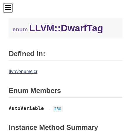
LLVM::
DwarfTag
enum
Defined in:
llvm/enums.cr
Enum Members
AutoVariable
=
256
Instance Method Summary