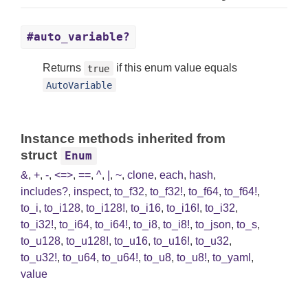
#auto_variable?
Returns
if this enum value equals
true
AutoVariable
Instance methods inherited from
struct
Enum
&
,
+
,
-
,
<=>
,
==
,
^
,
|
,
~
,
clone
,
each
,
hash
,
includes?
,
inspect
,
to_f32
,
to_f32!
,
to_f64
,
to_f64!
,
to_i
,
to_i128
,
to_i128!
,
to_i16
,
to_i16!
,
to_i32
,
to_i32!
,
to_i64
,
to_i64!
,
to_i8
,
to_i8!
,
to_json
,
to_s
,
to_u128
,
to_u128!
,
to_u16
,
to_u16!
,
to_u32
,
to_u32!
,
to_u64
,
to_u64!
,
to_u8
,
to_u8!
,
to_yaml
,
value