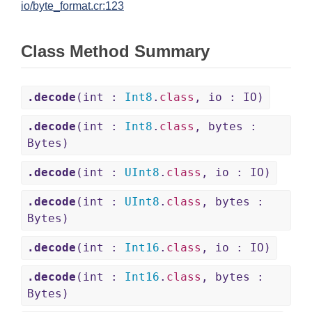
io/byte_format.cr:123
Class Method Summary
.decode
(int :
Int8
.
class
, io : IO)
.decode
(int :
Int8
.
class
, bytes :
Bytes)
.decode
(int :
UInt8
.
class
, io : IO)
.decode
(int :
UInt8
.
class
, bytes :
Bytes)
.decode
(int :
Int16
.
class
, io : IO)
.decode
(int :
Int16
.
class
, bytes :
Bytes)