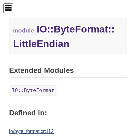
IO::
ByteFormat::
module
LittleEndian
Extended Modules
IO::ByteFormat
Defined in:
io/byte_format.cr:112